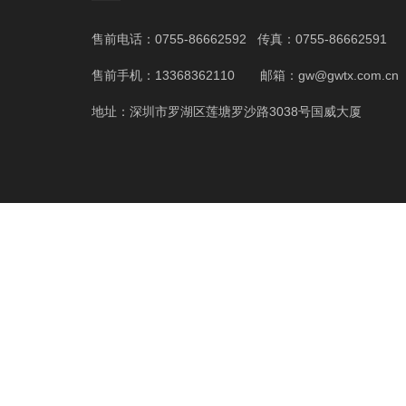
售前电话：0755-86662592 传真：0755-86662591
售前手机：13368362110 邮箱：gw@gwtx.com.cn
地址：深圳市罗湖区莲塘罗沙路3038号国威大厦