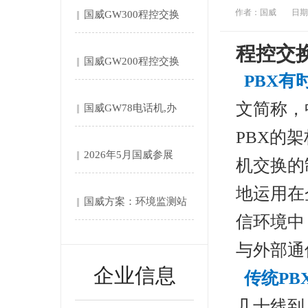
作者：国威
日期：
国威GW300程控交换
机....
程控交
国威GW200程控交换
PBX有
机....
文简称，
国威GW78电话机,办
PBX的
公....
2026年5月国威参展
机交换的
第....
地运用在
国威方案：环境监测站‌
信环境中
自....
与外部通
企业信息
传统PB
几十线到