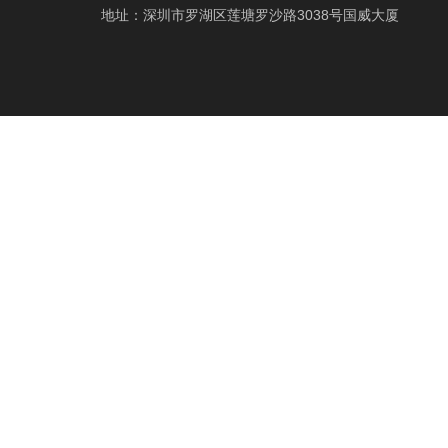
地址：深圳市罗湖区莲塘罗沙路3038号国威大厦