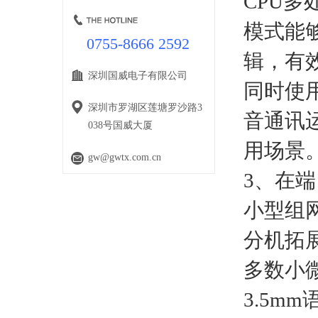
CPU
模式能
0755-8666 2592
辑，有
深圳国威电子有限公司
同时使
深圳市罗湖区莲塘罗沙路3
音通讯
038号国威大厦
用场景
gw@gwtx.com.cn
3、在
小型组
分机拓
多数小
3.5m