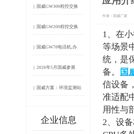
应用介
国威GW300程控交换
作者：国威厂家
机....
国威GW200程控交换
1、在
机....
等场景
国威GW78电话机,办
统，是
公....
2026年5月国威参展
备。
国威
第....
信设备
国威方案：环境监测站‌
准适配
自....
用性与
企业信息
2、设