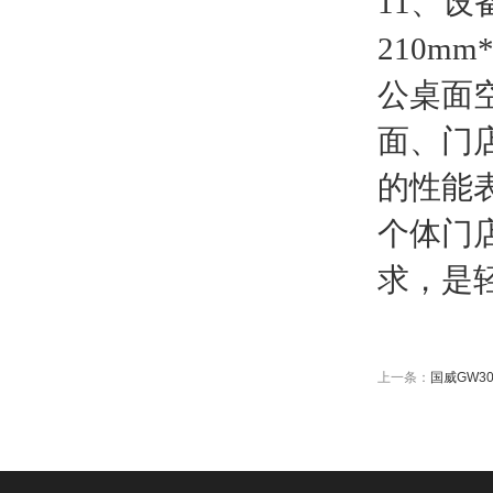
11、
210m
公桌面
面、门
的性能
个体门
求，是
上一条：
国威GW3