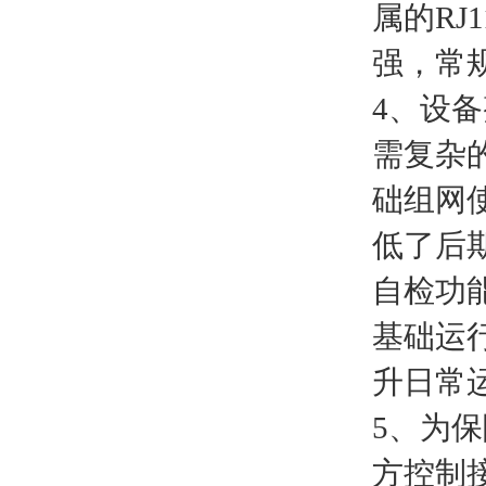
属的R
强，常
4、设
需复杂
础组网
低了后
自检功
基础运
升日常
5、为
方控制接