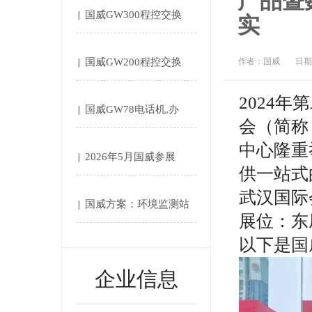
产品暨
国威GW300程控交换
实
机....
国威GW200程控交换
作者：国威
日期：
机....
2024年
第
国威GW78电话机,办
会（简称
公....
中心隆重
2026年5月国威参展
供一站式
第....
武汉国际
国威方案：环境监测站‌
展位：东
自....
以下是国
企业信息