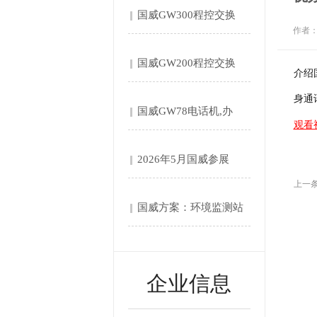
国威GW300程控交换
作者
机....
国威GW200程控交换
介绍
机....
身通
国威GW78电话机,办
观看
公....
2026年5月国威参展
上一
第....
国威方案：环境监测站‌
自....
企业信息