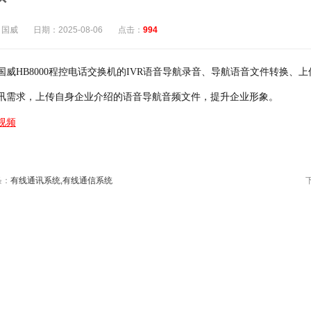
：国威
日期：2025-08-06
点击：
994
国威HB8000程控电话交换机的IVR语音导航录音、导航语音文件转换
讯需求，上传自身企业介绍的语音导航音频文件，提升企业形象。
视频
条：
有线通讯系统,有线通信系统
1
2
3
4
5
6
7
8