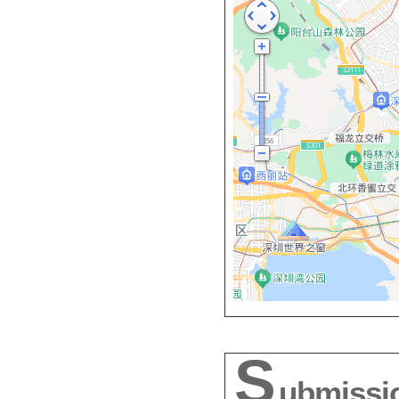
S
ubmissi