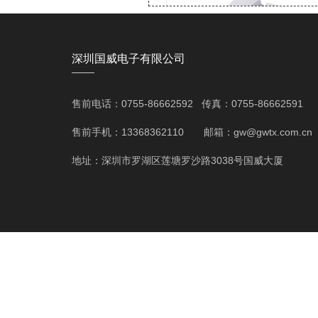
深圳国威电子有限公司
——
售前电话：0755-86662592 传真：0755-86662591
国威GW72型白色3.2英寸屏幕办
售前手机：13368362110 邮箱：gw@gwtx.com.cn
电话机,壁挂,可摇头电话
地址：深圳市罗湖区莲塘罗沙路3038号国威大厦