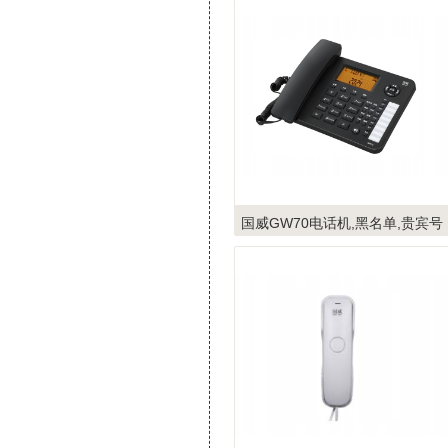
话,麒麟系统,统信系统录音电话
国威GW70电话机,黑名单,贵宾号
码,双接口,大屏幕黑色办公座机