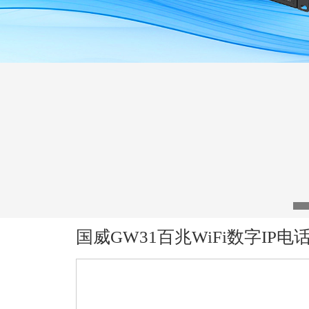
国威GW31百兆WiFi数字IP电