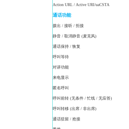
Action URL / Active URI/uaCSTA
通话功能
拨出 / 接听 / 拒接
静音 / 取消静音 (麦克风)
通话保持 / 恢复
呼叫等待
对讲功能
来电显示
匿名呼叫
呼叫前转 (无条件 / 忙线 / 无应答)
呼叫转移 (出席 / 非出席)
通话驻留 / 抢接