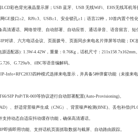
率高清LCD彩色背光液晶显示屏；USB 蓝牙、USB 无线WiFi、EHS无线耳
GE接口≥2、RJ9≥3、USB≥1、安全锁孔≥1；语言22种，10首内置个
）；具备高清通话、网络管理、自动部署、自动应答、通话录音、语音留言、
P对讲、六方电话会议、页面拨号、页面同步来电名片弹屏等功能；DC接口x1: 5
耗(电源适配器): 1.3W-4.42W，重量：0.76Kg，话机尺寸：211x158.7x162mm
、G.726、G.729a/b、ilBC等语音编解码。
RFC2833，SIP-Info+RFC2833四种模式选择来电显示，并具备5种弹窗功
T66/SIP PnP/TR-069等协议进行自动部署配置(Auto-Provisioning)。
AD）、舒适背景噪声生成（CNG）、背景噪声检测(BNE)、丢包补偿(PLC
，并支持动态自适应抖动缓存功能，确保高清通话。
SIP即插即用功能、支持话机页面抓取数据与截屏、自动路由跟踪。