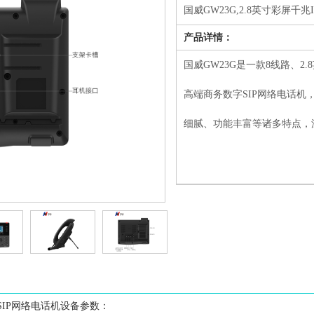
国威
GW23G,2.8英寸彩屏
产品详情：
国威GW23G是一款8线路、2.
高端商务数字SIP网络电话
细腻、功能丰富等诸多特点，
1
2
3
4
5
6
7
8
千兆SIP网络电话机设备参数：