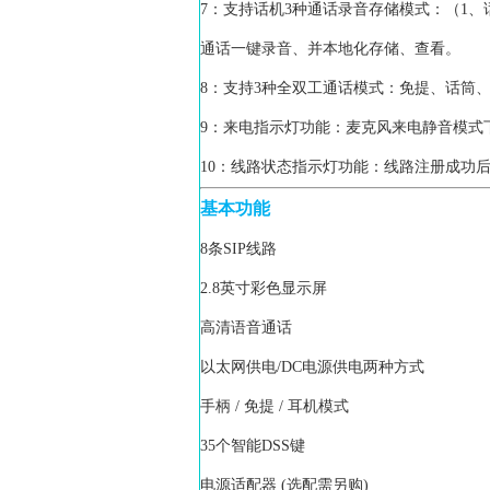
7：支持话机3种通话录音存储模式：（1、
通话一键录音、并本地化存储、查看。
8：支持3种全双工通话模式：免提、话筒
9：来电指示灯功能：麦克风来电静音模式
10：线路状态指示灯功能：线路注册成功
基本功能
8条SIP线路
2.8英寸彩色显示屏
高清语音通话
以太网供电/DC电源供电两种方式
手柄 / 免提 / 耳机模式
35个智能DSS键
电源适配器 (选配需另购)