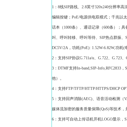
1：8线SIP路线、2.8英寸320x240分辨
编辑按键；PoE/电源供电双模式；千兆以太网
话本（1000条）、通话记录（600条
叫、呼叫转移、呼叫等待、SIP热点群振、SI
DC5V/2A，功耗(PoE): 1.52W-6.82W,功
2：支持SIP协议G.711a/u、G.722、G.723
3：DTMF支持In-band,SIP-Info,
他）。
4：支持FTP/TFTP/HTTP/HTTPS/DHCP OP
5：支持回声消除(AEC)、语音活动检测（V
媒体流加密的服务质量保障(QoS)等技术
6：支持可自动上传话机开机LOGO显示，