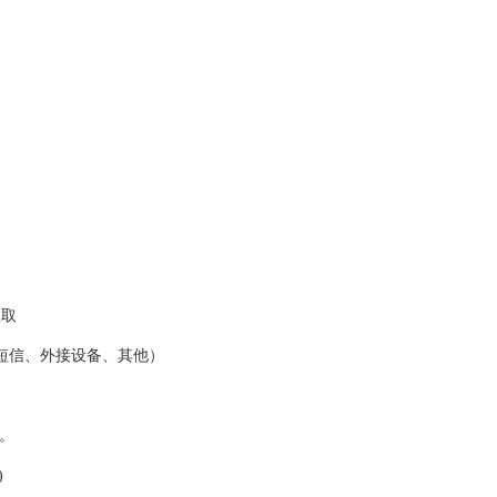
抓取
短信、外接设备、其他）
话。
)