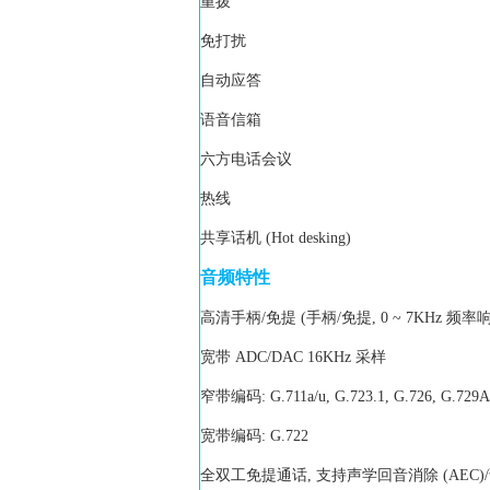
重拨
免打扰
自动应答
语音信箱
六方电话会议
热线
共享话机 (Hot desking)
音频特性
高清手柄/免提 (手柄/免提, 0 ~ 7KHz 频率
宽带 ADC/DAC 16KHz 采样
窄带编码: G.711a/u, G.723.1, G.726, G.729A
宽带编码: G.722
全双工免提通话, 支持声学回音消除 (AEC)/语音