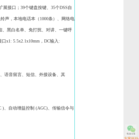
机等扩展接口；39个键盘按键、35个DSS自
性化铃声，本地电话本（1000条）、网络电
短信、黑白名单、免打扰、对讲、一键呼
.5x2.1x10mm，DC输入:
。
能（未接来电、语音留言、短信、外接设备、其
 )、自动增益控制 (AGC)、传输信令与
方案拓扑